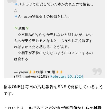
メルカリで出品していた本が売れたので梱包し
た
Amazon物販ゼミの勉強をした。
感想
☆不用品がなかなか売れないと悲しいが、いい
ものが安く売れるとなると、もう少し高く設定す
ればよかったと感じることがある。
☆相手が不快にならないようにコメントするの
は疲れる
— yayoi
物販ONE用
(@Tmnetwork810S)
February 20, 2024
物販ONEは毎日の活動報告をSNSで発信しているよう
です。
これにより、
さぼることができず毎日何かしらの挑戦