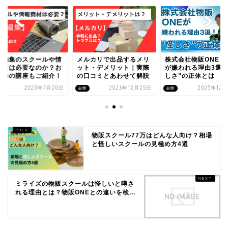
ルカリで出品するメリ
株式会社物販ONE 広告
動画編集のスクール
ト・デメリット｜実際
が嫌われる理由3選！“怪
報商材は必要なのか
口コミとあわせて解説
しさ”の正体とは
すすめの講座もご紹
2023年12月25日
2025年12月30日
2023年7月
副業
副業
物販スクール77万はどんな人向け？相場
と怪しいスクールの見極め方4選
ミライズの物販スクールは怪しいと噂さ
れる理由とは？物販ONEとの違いを検...