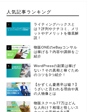
人気記事ランキング
ライティングハックスと
1
は？評判やクチコミ、メリ
ットやデメリットを徹底解
説！
物販ONEのeBayコンサル
2
は稼げる？内容や講師をご
紹介
WordPressの副業は稼げ
3
ない？その真相と稼ぐため
のコツを3つ紹介！
【かずくん慶應卒は嘘？】
4
うざいと言われる理由や真
の人物像とは
物販スクール77万はどん
5
な人向け？相場と怪しいス